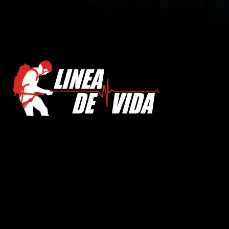
SOBRE NOSOTROS
Oficina
Nuestros servicios
mercadeo@lineadevida.com.co
Pista de
entrenamiento Fénix
+57(1) 7868160
PBX:
Ambulancias