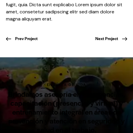
fugit, quia. Dicta sunt explicabo Lorem ipsum dolor sit
amet, consetetur sadipscing elitr sed diam dolore
magna aliquyam erat.
Prev Project
Next Project
EN LÍNEA DE VIDA
Brindamos asesoría en emergencias,
capacitación (presencial y virtual) y
entrenamiento integral en áreas de
prevención y atención en seguridad y
salud en el trabajo.